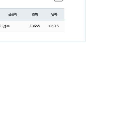
글쓴이
조회
날짜
이영수
13655
06-15