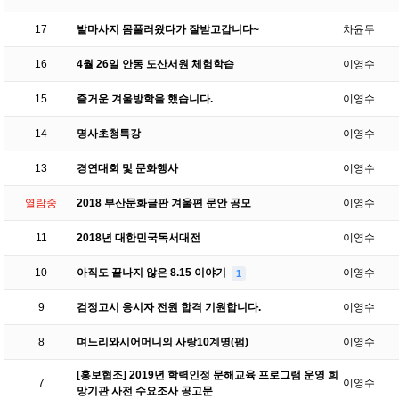
17
발마사지 몸풀러왔다가 잘받고갑니다~
차윤두
16
4월 26일 안동 도산서원 체험학습
이영수
15
즐거운 겨울방학을 했습니다.
이영수
14
명사초청특강
이영수
13
경연대회 및 문화행사
이영수
열람중
2018 부산문화글판 겨울편 문안 공모
이영수
11
2018년 대한민국독서대전
이영수
10
아직도 끝나지 않은 8.15 이야기
이영수
1
9
검정고시 응시자 전원 합격 기원합니다.
이영수
8
며느리와시어머니의 사랑10계명(펌)
이영수
[홍보협조] 2019년 학력인정 문해교육 프로그램 운영 희
7
이영수
망기관 사전 수요조사 공고문