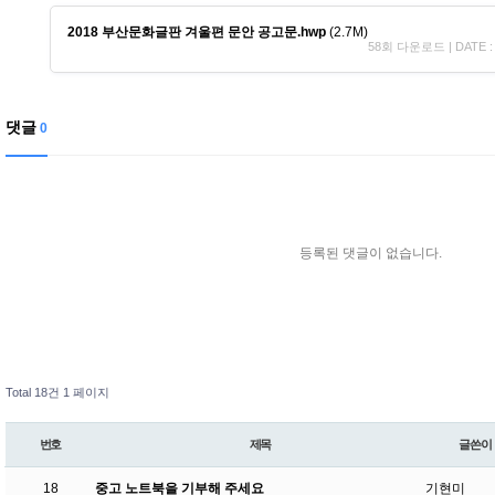
2018 부산문화글판 겨울편 문안 공고문.hwp
(2.7M)
58회 다운로드 | DATE : 2
댓글
0
등록된 댓글이 없습니다.
Total 18건
1 페이지
번호
제목
글쓴이
18
중고 노트북을 기부해 주세요
기현미