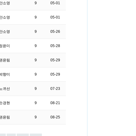
안소영
9
05-01
안소영
9
05-01
안소영
9
05-26
정윤미
9
05-28
권윤림
9
05-29
박향미
9
05-29
노귀선
9
07-23
손경현
9
08-21
권윤림
9
08-25