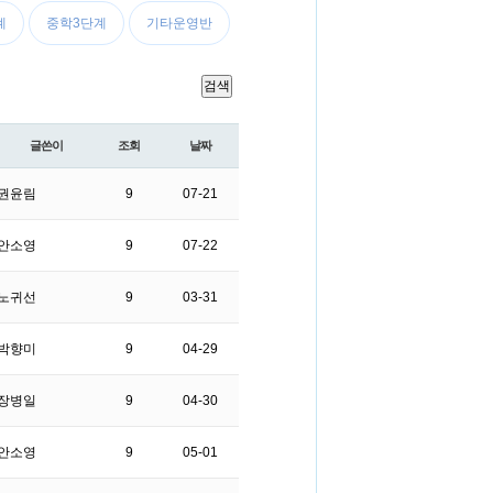
계
중학3단계
기타운영반
검색
글쓴이
조회
날짜
권윤림
9
07-21
안소영
9
07-22
노귀선
9
03-31
박향미
9
04-29
장병일
9
04-30
안소영
9
05-01